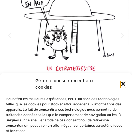
Gérer le consentement aux
cookies
La capacité de subversion de la satire
Pour offrir les meilleures expériences, nous utilisons des technologies
Dessins en direct :
telles que les cookies pour stocker et/ou accéder aux informations des
Gros, Aurel, Cambon, Lacombe
appareils. Le fait de consentir à ces technologies nous permettra de
traiter des données telles que le comportement de navigation ou les ID
Hadrien Mathoux,
directeur adjoint de la rédaction de
uniques sur ce site. Le fait de ne pas consentir ou de retirer son
Marianne
consentement peut avoir un effet négatif sur certaines caractéristiques
Jean Michel Thenard
, rédacteur en chef Canard Enchaine
et fonctions.