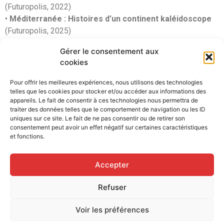
(Futuropolis, 2022)
•
Méditerranée : Histoires d’un continent kaléidoscope
(Futuropolis, 2025)
•
Charlie quand ça leur chante
(Futuropolis, 2025)
Gérer le consentement aux
Dans cette affiche, Aurel s’empare pleinement de la
cookies
thématique de cette 5e édition :
Pour offrir les meilleures expériences, nous utilisons des technologies
« Consommation : questionner nos excès »
. Il met en
telles que les cookies pour stocker et/ou accéder aux informations des
lumière la mécanique d’une surconsommation qui s’emballe,
appareils. Le fait de consentir à ces technologies nous permettra de
qui fatigue, qui étouffe et nous rappelle que l’accumulation
traiter des données telles que le comportement de navigation ou les ID
uniques sur ce site. Le fait de ne pas consentir ou de retirer son
n’est jamais neutre.
consentement peut avoir un effet négatif sur certaines caractéristiques
et fonctions.
La 5e édition du festival ÇA PRESSE proposera
:
expositions, rencontres publiques, ateliers, débats,
Accepter
performances dessinées, projections, et moments de
création collective, réunissant dessinateurs, journalistes,
Refuser
chercheurs, éditeurs et publics de tous âges. La
programmation complète
sera dévoilée en
janvier 2025
.
Voir les préférences