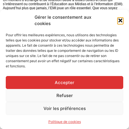
s’intéressent ou contribuent à l’Éducation aux Médias et à l’Information (EMI).
Aujourd’hui plus que jamais, l’EMI joue un rôle essentiel. Que vous soyez
enseignant, bibliothécaire, étudiant, journaliste ou intervenant, cette journée
vous offre l’opportunité de débattre des enjeux actuels, d’explorer les
Gérer le consentement aux
mutations du secteur et de partager vos pratiques.
cookies
Rejoignez-nous pour cette discussion enrichissante et contribuez, ensemble, à
façonner l’avenir de l’EMI !
Mercredi 19 Mars
Pour offrir les meilleures expériences, nous utilisons des technologies
Hotel de la Métropole de Lyon
telles que les cookies pour stocker et/ou accéder aux informations des
20 rue du Lac – 69003 Lyon
appareils. Le fait de consentir à ces technologies nous permettra de
9H00 : Accueil par la Métropole
traiter des données telles que le comportement de navigation ou les ID
uniques sur ce site. Le fait de ne pas consentir ou de retirer son
9H30 :
Aborder le dessin de presse en EMI
consentement peut avoir un effet négatif sur certaines caractéristiques
Atelier avec le dessinateur de presse professionnel Lacombe également
intervenant régulier en EMI
et fonctions.
14H00 : Les enjeux de l’EMI aujourd’hui
avec
Accepter
Etienne Millien, directeur de l’Association pour l’Education aux Médias
Les représentants de la Fondation Varenne
Iris Iriu, référente régionale Clemi
des retours d’expériences d’enseignants et d’intervenants
Refuser
Inscription obligatoire
ici
Voir les préférences
Copyright© Ça Presse 2023 –
Mentions légales
Politique de cookies