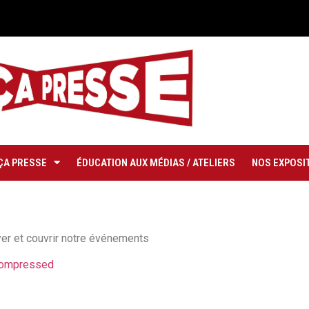
ÇA PRESSE
ÉDUCATION AUX MÉDIAS / ATELIERS
NOS EXPOSIT
yer et couvrir notre événements
ompressed